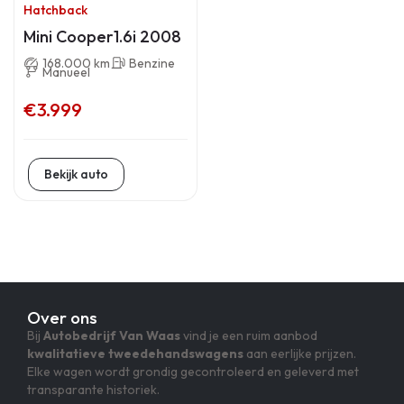
Hatchback
Mini Cooper1.6i 2008
168.000 km
Benzine
Manueel
€3.999
Bekijk auto
Over ons
Bij
Autobedrijf Van Waas
vind je een ruim aanbod
kwalitatieve tweedehandswagens
aan eerlijke prijzen.
Elke wagen wordt grondig gecontroleerd en geleverd met
transparante historiek.